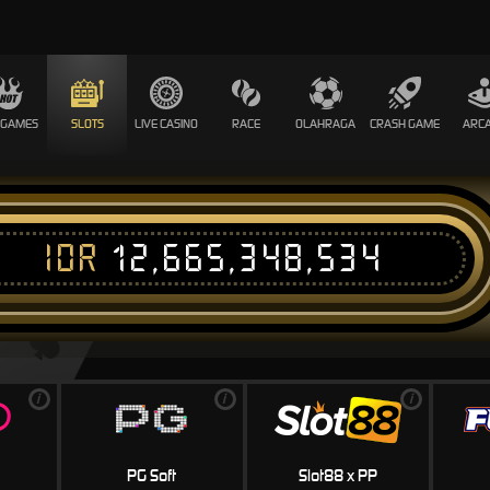
 GAMES
SLOTS
LIVE CASINO
RACE
OLAHRAGA
CRASH GAME
ARC
IDR
12,665,348,534
i
i
i
a
PG Soft
Slot88 x PP