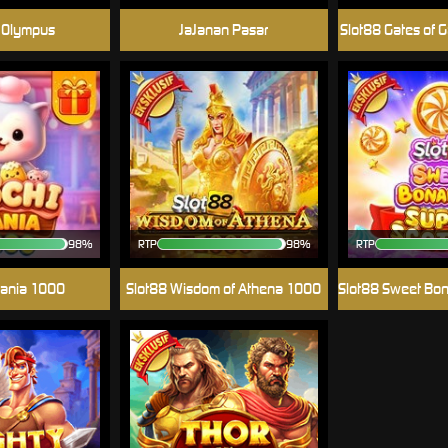
 Olympus
JaJanan Pasar
Slot88 Gates of 
98%
RTP
RTP
ania 1000
Slot88 Wisdom of Athena 1000