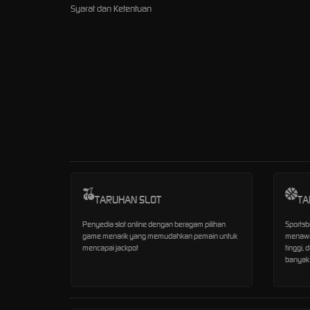
Syarat dan Ketentuan
TARUHAN SLOT
TA
Penyedia slot online dengan beragam pilihan
Sportsb
game menarik yang memudahkan pemain untuk
menawar
mencapai jackpot
tinggi,
banyak 