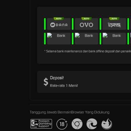
* Selama bank maintenance dan bank offline deposit dan penarik
Deposit
Rata-rata 1 Menit
Tanggung Jawab Bermain
Browser Yang Didukung