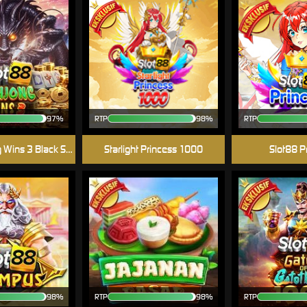
97%
RTP
RTP
Slot88 Mahjong Wins 3 Black Scatter
Starlight Princess 1000
Slot88 P
RTP
98%
RTP