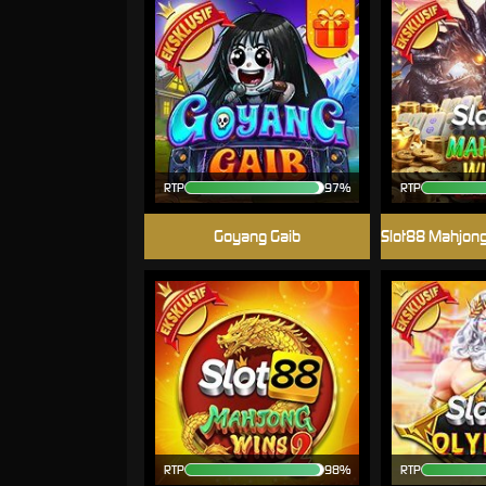
RTP
RTP
Goyang Gaib
RTP
RTP