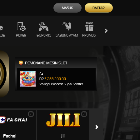
MASUK
DAFTAR
ADE
POKER
E-SPORTS
SABUNG AYAM
PROMOSI
PEMENANG MESIN SLOT
r*z
IDR
5,283,200.00
Starlight Princess Super Scatter
vipw****9
IDR
2,979,600.00
Starlight Princess™ 1000
i
i
i
sla****5
IDR
2,685,020.00
No Limit City
Sugar Rush 1000
Fachai
Jili
sof****7