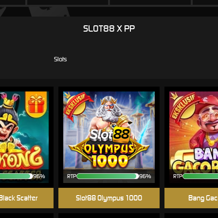
SLOT88 X PP
Slots
RTP
RTP
lack Scatter
Slot88 Olympus 1000
Bang Gac