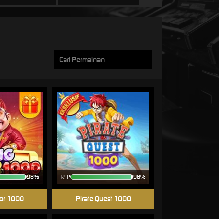
IDR
1,946,800.00
Gates of Olympus Super Scatter
po****i
IDR
1,818,000.00
Sweet Bonanza Super Scatter
sof****7
IDR
1,778,000.00
Gates of Olympus Super Scatter
po****i
IDR
1,750,200.00
Sweet Bonanza Super Scatter
po****i
IDR
1,687,800.00
Sweet Bonanza Super Scatter
po****i
98%
RTP
98%
IDR
1,431,000.00
Sweet Bonanza Super Scatter
or 1000
Pirate Quest 1000
po****i
IDR
1,218,600.00