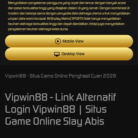
Menyediakan pengalaman pengguna yang cepat dan lancar dengan banyak acara
dan pasar berkualitas tinggi yang disajikan dalam UI yang ramah. Dengan kombinasi UI
modern dan bekerja sama dengan penyedia data olahraga utama untuk menyediakan
umpan data resmi tercepat, IM (Inplay Matrix) SPORTS tidak hanya menyediakan
taruhan olahraga berkualitas tinggi dan dapat diandalkan, tetapi juga menyediakan
pengalaman taruhan olahraga kelas dunia.
Mobile View
Desktop View
Vipwin88 - Situs Game Online Penghasil Cuan 2026
Vipwin88 - Link Alternatif
Login Vipwin88 | Situs
Game Online Slay Abis