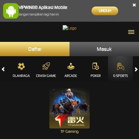
×
VIPWIN88 Aplikasi Mobile
UNDUH
Jangan tampilkan lagi hari ini
Daftar
Masuk
E
OLAHRAGA
CRASH GAME
ARCADE
POKER
E-SPORTS
SA
TF Gaming