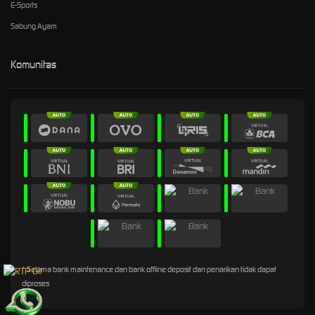
E-Sports
Sabung Ayam
Komunitas
* Selama bank maintenance dan bank offline deposit dan penarikan tidak dapat
diproses