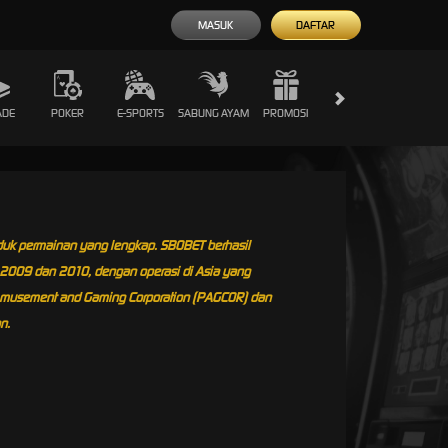
MASUK
DAFTAR
ADE
POKER
E-SPORTS
SABUNG AYAM
PROMOSI
uk permainan yang lengkap. SBOBET berhasil
 2009 dan 2010, dengan operasi di Asia yang
ne Amusement and Gaming Corporation (PAGCOR) dan
n.