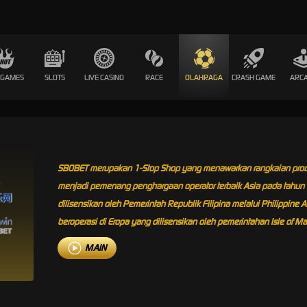
 GAMES
SLOTS
LIVE CASINO
RACE
OLAHRAGA
CRASH GAME
ARC
SBOBET merupakan 1-Stop Shop yang menawarkan rangkaian prod
menjadi pemenang penghargaan operator terbaik Asia pada tahun
dilisensikan oleh Pemerintah Republik Filipina melalui Philippi
beroperasi di Eropa yang dilisensikan oleh pemerintahan Isle of Ma
MAIN