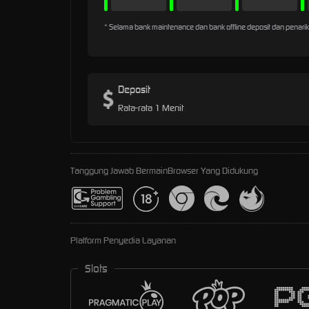
* Selama bank maintenance dan bank offline deposit dan penarik
Deposit
Rata-rata 1 Menit
Tanggung Jawab Bermain
Browser Yang Didukung
Platform Penyedia Layanan
Slots