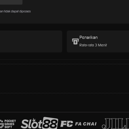
an tidak dapat diproses
Penarikan
Rata-rata 3 Menit