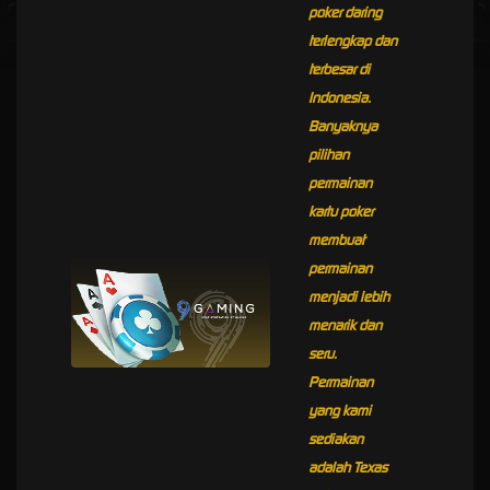
poker daring
terlengkap dan
terbesar di
Indonesia.
Banyaknya
pilihan
permainan
kartu poker
membuat
permainan
menjadi lebih
menarik dan
seru.
Permainan
yang kami
sediakan
adalah Texas