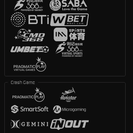
Crash Game