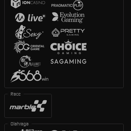
Race
Olahraga