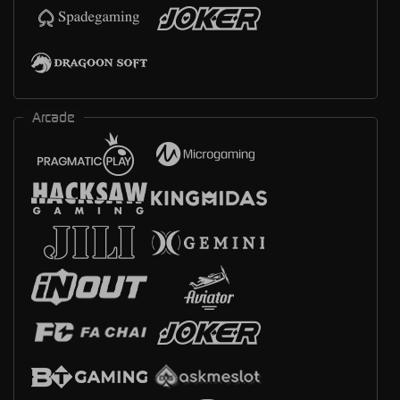
Arcade