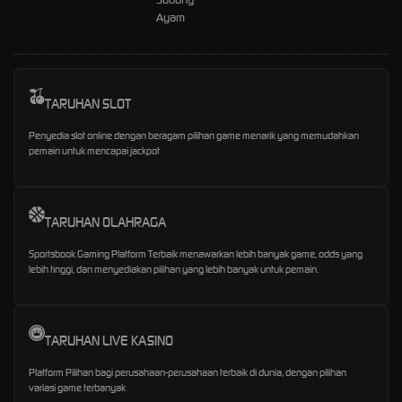
Ayam
TARUHAN SLOT
Penyedia slot online dengan beragam pilihan game menarik yang memudahkan
pemain untuk mencapai jackpot
TARUHAN OLAHRAGA
Sportsbook Gaming Platform Terbaik menawarkan lebih banyak game, odds yang
lebih tinggi, dan menyediakan pilihan yang lebih banyak untuk pemain.
TARUHAN LIVE KASINO
Platform Pilihan bagi perusahaan-perusahaan terbaik di dunia, dengan pilihan
variasi game terbanyak