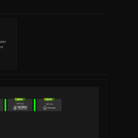
haan
ame