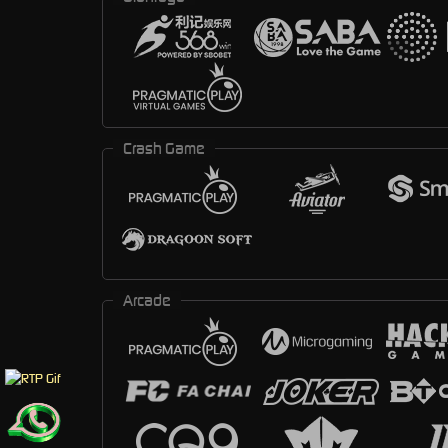
Crash Game
Arcade