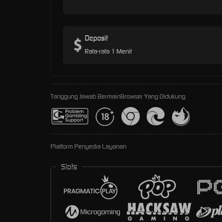
Deposit
Rata-rata 1 Menit
Tanggung Jawab Bermain
Browser Yang Didukung
Platform Penyedia Layanan
Slots