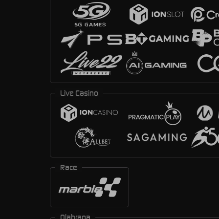
Live Casino
Race
Olahraga