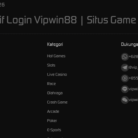
026
tif Login Vipwin88 | Situs Game
Kategori
Dukung
Hot Games
+62
Slots
@vip
Live Casino
+855
Race
vipw
Olahraga
vipw
Crash Game
Arcade
Poker
E-Sports