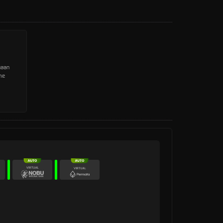
haan
ame