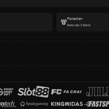
Penarikan
Rata-rata 3 Menit