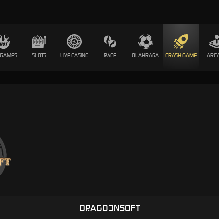
 GAMES
SLOTS
LIVE CASINO
RACE
OLAHRAGA
CRASH GAME
ARC
DRAGOONSOFT