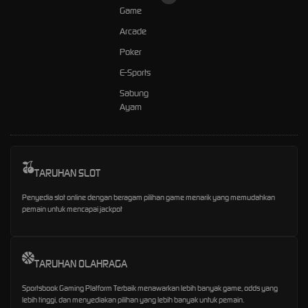
Game
Arcade
Poker
E-Sports
Sabung
Ayam
TARUHAN SLOT
Penyedia slot online dengan beragam pilihan game menarik yang memudahkan
pemain untuk mencapai jackpot
TARUHAN OLAHRAGA
Sportsbook Gaming Platform Terbaik menawarkan lebih banyak game, odds yang
lebih tinggi, dan menyediakan pilihan yang lebih banyak untuk pemain.