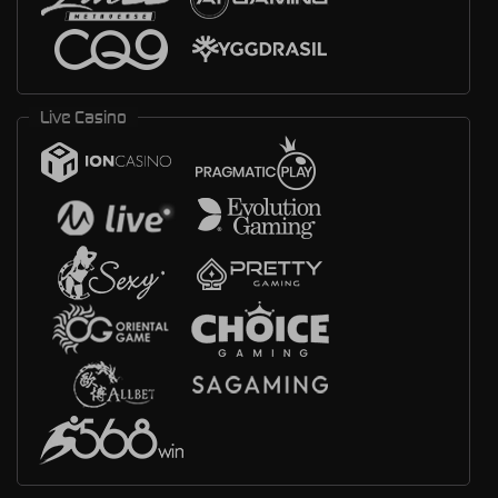
Live Casino