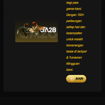
bagi para
gamer kami.
Dengan 150+
pertarungan
setiap hari dan
kesempatan
untuk meraih
kemenangan
besar di Jackpot
& Turnamen
Mingguan
kami.
MAIN