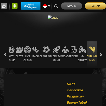
Main di
MASUK
DAFTAR
Telegram
HOT
SLOTS
LIVE
RACE
OLAHRAGA
CRASH
ARCADE
POKER
E-
SABUNG
PROMOS
GAMES
CASINO
GAME
SPORTS
AYAM
GA28
memberikan
Pengalaman
Bermain Terbaik