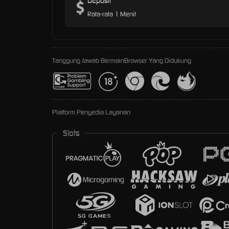
Deposit
Rata-rata 1 Menit
Tanggung Jawab Bermain
Browser Yang Didukung
Platform Penyedia Layanan
Slots