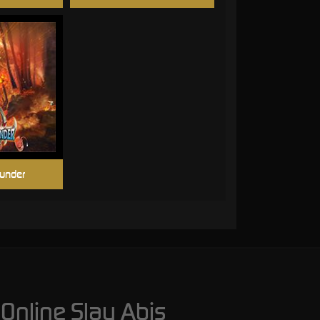
hunder
 Online Slay Abis