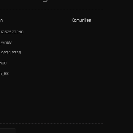
an
Komunitas
81262573240
_win88
 9234 2738
in88
in_88