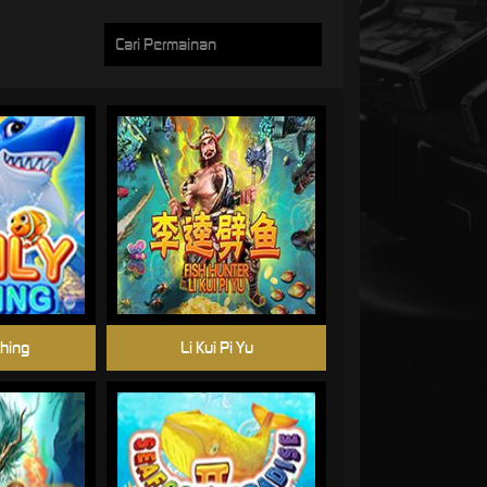
shing
Li Kui Pi Yu