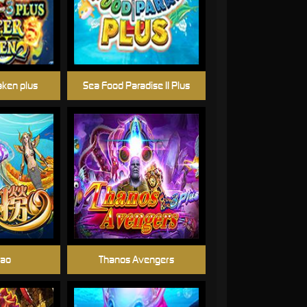
ken plus
Sea Food Paradise II Plus
Lao
Thanos Avengers