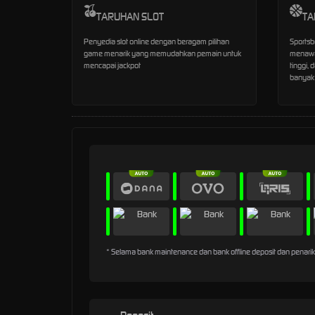
TARUHAN SLOT
TA
Penyedia slot online dengan beragam pilihan
Sportsb
game menarik yang memudahkan pemain untuk
menawar
mencapai jackpot
tinggi,
banyak 
* Selama bank maintenance dan bank offline deposit dan penarik