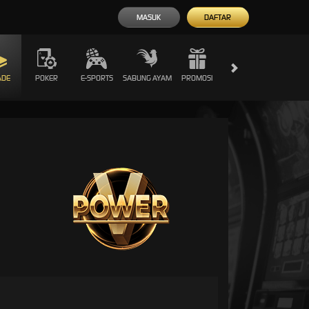
MASUK
DAFTAR
ADE
POKER
E-SPORTS
SABUNG AYAM
PROMOSI