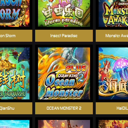
on Storm
Insect Paradise
Monster Awa
QianShu
OCEAN MONSTER 2
HaiDi