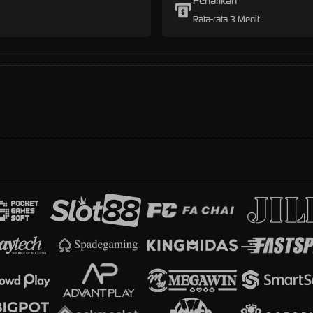
Penarikan
Rata-rata 3 Menit