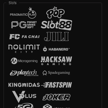
Slots