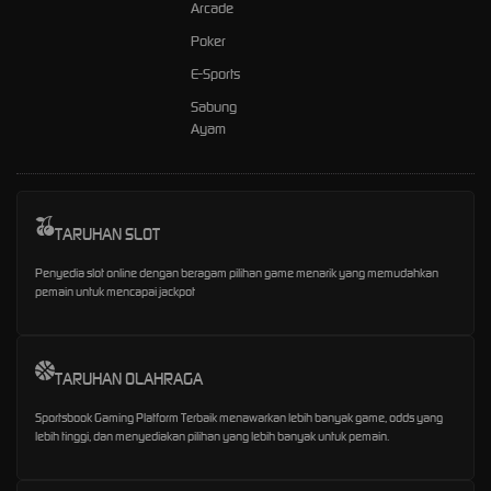
Arcade
Poker
E-Sports
Sabung
Ayam
TARUHAN SLOT
Penyedia slot online dengan beragam pilihan game menarik yang memudahkan
pemain untuk mencapai jackpot
TARUHAN OLAHRAGA
Sportsbook Gaming Platform Terbaik menawarkan lebih banyak game, odds yang
lebih tinggi, dan menyediakan pilihan yang lebih banyak untuk pemain.