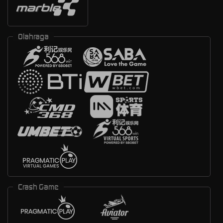
Olahraga
Crash Game