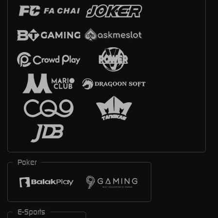
Poker
E-Sports