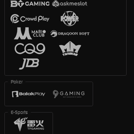
Poker
E-Sports