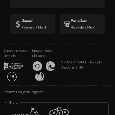
Deposit
Penarikan
Rata-rata 1 Menit
Rata-rata 3 Menit
Tanggung Jawab
Browser Yang
Bermain
Didukung
©2026 VIPWIN88. Hak cipta
dilindungi | 18+
Platform Penyedia Layanan
Slots