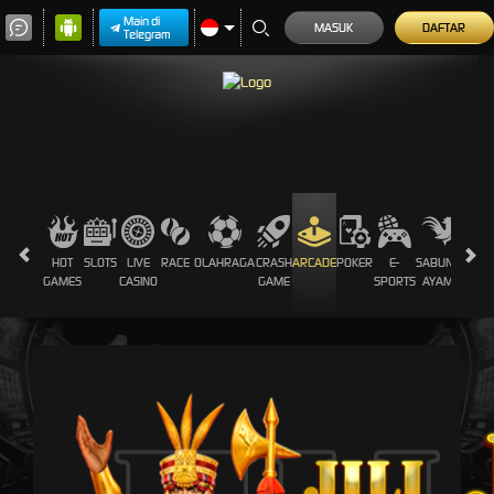
Main di
MASUK
DAFTAR
Telegram
HOT
SLOTS
LIVE
RACE
OLAHRAGA
CRASH
ARCADE
POKER
E-
SABUNG
PROM
GAMES
CASINO
GAME
SPORTS
AYAM