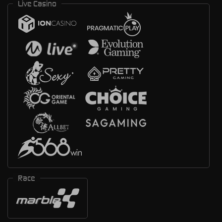
Live Casino
Race