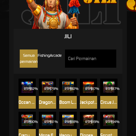
JILI
Semua
Fishing
Arcade
permainan
RTP
82%
RTP
79%
RTP
92%
RTP
87%
RTP
87%
Ocean King Jackpot
Dragon Fortune
Boom Legend
Jackpot Fishing 2
Circus Jackpot
RTP
90%
RTP
91%
RTP
88%
RTP
89%
RTP
94%
Crazy Hunter
Mega Fishing
Happy Fishing
Dinosaur Tycoon II
Secret Treasure