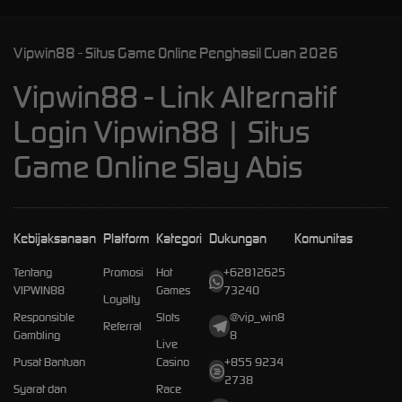
Vipwin88 - Situs Game Online Penghasil Cuan 2026
Vipwin88 - Link Alternatif
Login Vipwin88 | Situs
Game Online Slay Abis
Kebijaksanaan
Platform
Kategori
Dukungan
Komunitas
Tentang
Promosi
Hot
+62812625
VIPWIN88
Games
73240
Loyalty
Responsible
Slots
@vip_win8
Referral
Gambling
8
Live
Pusat Bantuan
Casino
+855 9234
2738
Syarat dan
Race