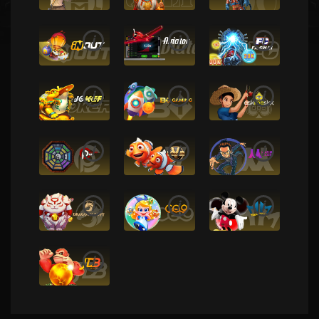
i
i
i
i
i
i
i
i
i
i
i
i
i