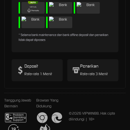
* Selama bank maintenance dan bank offline deposit dan penarikan
tidak dapat diproses
Deposit
Penarikan
Rata-rata 1 Menit
Rata-rata 3 Menit
Tanggung Jawab
Browser Yang
Bermain
Didukung
©2026 VIPWIN88. Hak cipta
dilindungi | 18+