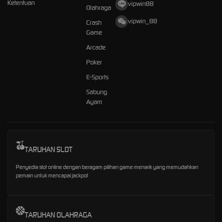
Ketentuan
vipwin88
Olahraga
vipwin_88
Crash
Game
Arcade
Poker
E-Sports
Sabung
Ayam
TARUHAN SLOT
Penyedia slot online dengan beragam pilihan game menarik yang memudahkan
pemain untuk mencapai jackpot
TARUHAN OLAHRAGA