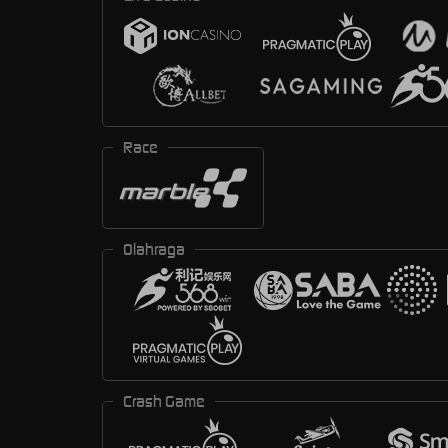
Race
Olahraga
Crash Game