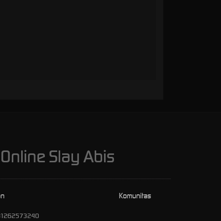
 Online Slay Abis
an
Komunitas
81262573240