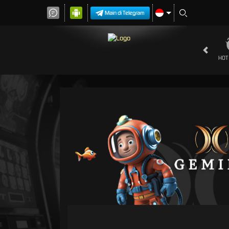
Main di Telegram
HOT