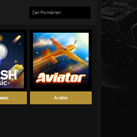
assic
Aviator