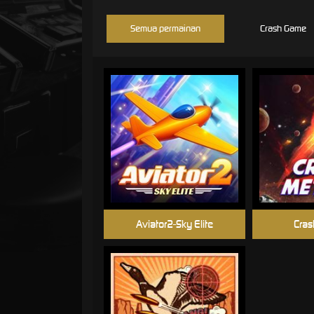
Semua permainan
Crash Game
Aviator2-Sky Elite
Cras