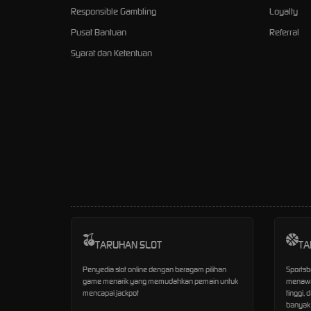
Responsible Gambling
Loyalty
Pusat Bantuan
Referral
Syarat dan Ketentuan
TARUHAN SLOT
TA
Penyedia slot online dengan beragam pilihan
Sportsb
game menarik yang memudahkan pemain untuk
menawar
mencapai jackpot
tinggi,
banyak 