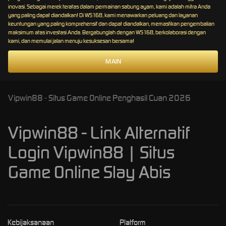
inovasi. Sebagai merek teratas dalam permainan sabung ayam, kami adalah mitra Anda
yang paling dapat diandalkan! Di WS168, kami menawarkan peluang dan layanan
keuntungan yang paling komprehensif dan dapat diandalkan, memastikan pengembalian
maksimum atas investasi Anda. Bergabunglah dengan WS168, berkolaborasi dengan
kami, dan memulai jalan menuju kesuksesan bersama!
MAIN
Vipwin88 - Situs Game Online Penghasil Cuan 2026
Vipwin88 - Link Alternatif
Login Vipwin88 | Situs
Game Online Slay Abis
Kebijaksanaan
Platform