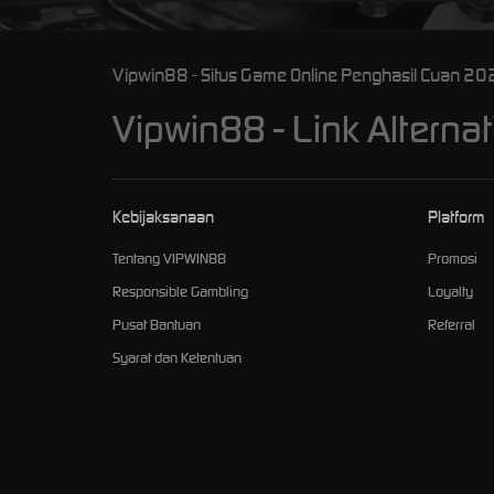
Vipwin88 - Situs Game Online Penghasil Cuan 2
Vipwin88 - Link Alterna
Kebijaksanaan
Platform
Tentang VIPWIN88
Promosi
Responsible Gambling
Loyalty
Pusat Bantuan
Referral
Syarat dan Ketentuan