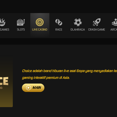
 GAMES
SLOTS
LIVE CASINO
RACE
OLAHRAGA
CRASH GAME
ARC
Choice adalah brand hiburan live asal Eropa yang menyediakan te
gaming interaktif premium di Asia.
MAIN