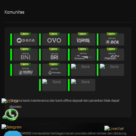
Komunitas
* Selama bank maintenance dan bank offline deposit dan penarikan tidak dapat
diproses
©2026 VIPWIN88 menawarkan berbagai macam provider pilihan terbaik dan didukung