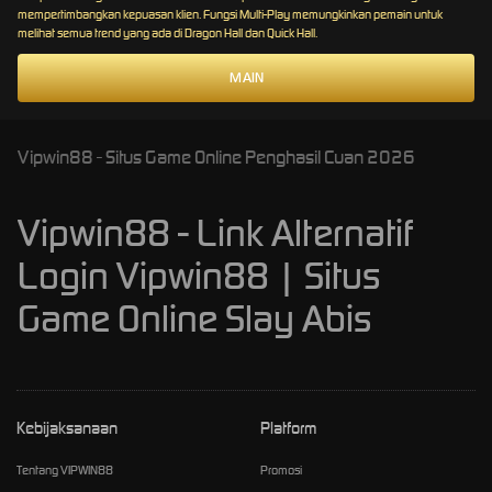
mempertimbangkan kepuasan klien. Fungsi Multi-Play memungkinkan pemain untuk
melihat semua trend yang ada di Dragon Hall dan Quick Hall.
MAIN
Vipwin88 - Situs Game Online Penghasil Cuan 2026
Vipwin88 - Link Alternatif
Login Vipwin88 | Situs
Game Online Slay Abis
Kebijaksanaan
Platform
Tentang VIPWIN88
Promosi