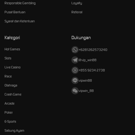
Responsible Gambling
Loyalty
Pusat Bantuan
Referral
Syarat dan Ketentuan
Kategori
Dukungan
Hot Games
+6281262573240
Slots
@vip_win88
Live Casino
+855 9234 2738
Race
vipwin88
Olahraga
vipwin_88
Crash Game
Arcade
Poker
E-Sports
Sabung Ayam